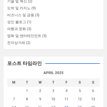
기술 및 혁신
(2)
도박 및 카지노
(9)
비즈니스 및 금융
(5)
성인 블로그
(1)
여행과 문화
(3)
영화 및 엔터테인먼트
(5)
전자상거래
(2)
포스트 타임라인
APRIL 2025
M
T
W
T
F
S
S
1
2
3
4
5
6
7
8
9
10
11
12
13