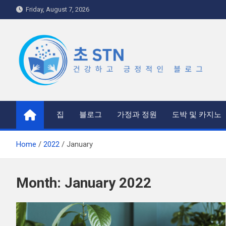
Skip
Friday, August 7, 2026
to
content
초 STN
건강하고 긍정적인 블로그
집
블로그
가정과 정원
도박 및 카지노
Home
2022
January
Month:
January 2022