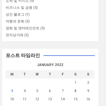
도박 및 카지노
(9)
비즈니스 및 금융
(5)
성인 블로그
(1)
여행과 문화
(3)
영화 및 엔터테인먼트
(5)
전자상거래
(2)
포스트 타임라인
JANUARY 2022
M
T
W
T
F
S
S
1
2
3
4
5
6
7
8
9
10
11
12
13
14
15
16